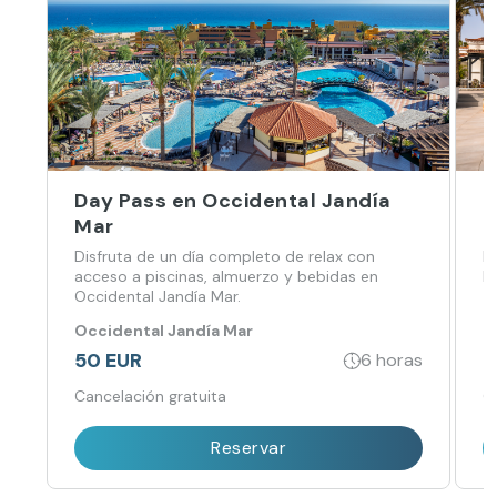
Day Pass en Occidental Jandía
D
Mar
u
Disfruta de un día completo de relax con
E
acceso a piscinas, almuerzo y bebidas en
Le
Occidental Jandía Mar.
Occidental Jandía Mar
B
50 EUR
9
6 horas
Cancelación gratuita
C
Reservar