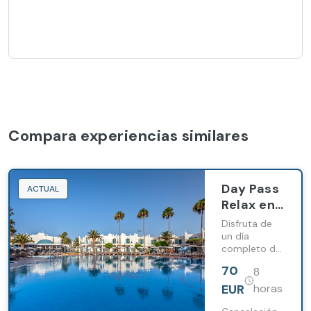
Compara experiencias similares
Day Pass
ACTUAL
Relax en
Barceló
Disfruta de
Corralejo
un día
completo de
Sands
relax en la
70
8
piscina con
una cama
EUR
horas
balinesa,