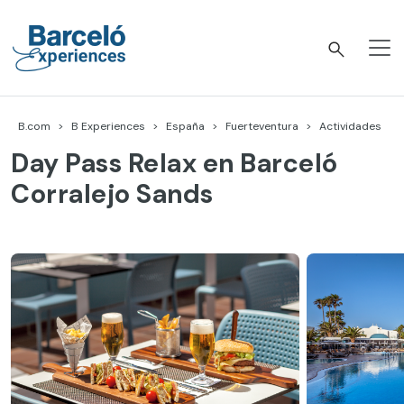
Skip
to
content
Barceló Experiences
B.com
B Experiences
España
Fuerteventura
Actividades
Day Pass Relax en Barceló
Corralejo Sands