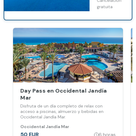
bebidas,
Cancelación
snacks y
gratuita
almuerzo
incluido.
Day Pass en Occidental Jandía
Mar
Disfruta de un día completo de relax con
acceso a piscinas, almuerzo y bebidas en
Occidental Jandía Mar.
Occidental Jandía Mar
50 EUR
6 horas