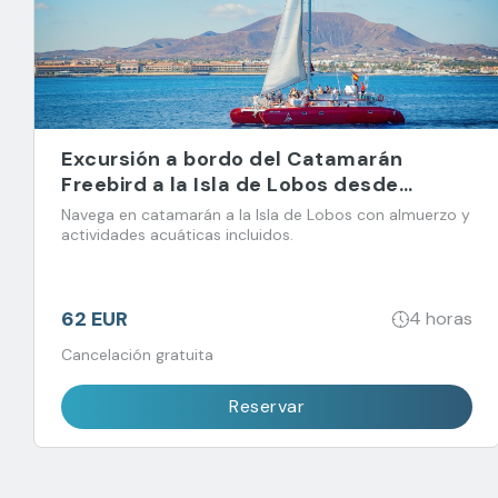
Excursión a bordo del Catamarán
Freebird a la Isla de Lobos desde
Corralejo
Navega en catamarán a la Isla de Lobos con almuerzo y
actividades acuáticas incluidos.
62 EUR
4 horas
Cancelación gratuita
Reservar