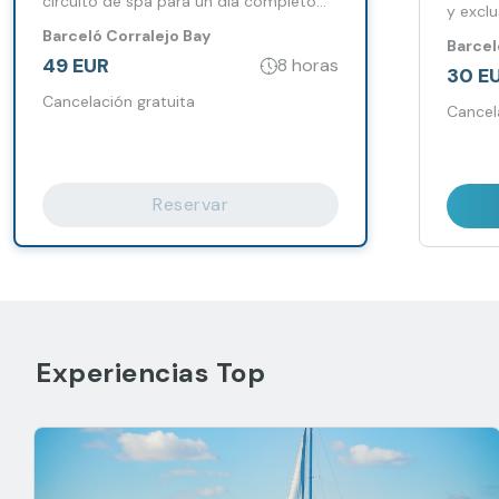
circuito de spa para un día completo
y exclu
de relax.
Barceló Corralejo Bay
Barcel
49 EUR
8 horas
30 E
Cancelación gratuita
Cancel
Reservar
Experiencias Top