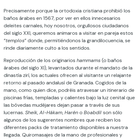
Precisamente porque la ortodoxia cristiana prohibió los
baños árabes en 1567, por ver en ellos innecesarios
deleites carnales, hoy nosotros, orgullosos ciudadanos
del siglo XXI, queremos animaros a visitar en pareja estos
“
templos
” donde, permitiéndonos la grandilocuencia, se
rinde diariamente culto a los sentidos.
Reproducción de los originarios
hammams
(o baños
árabes del siglo XI), levantados durante el mandato de la
dinastía zirí, los actuales ofrecen al visitante un relajante
retorno al pasado andalusí de Granada. Cogidos de la
mano, como quien dice, podréis atravesar un itinerario de
piscinas frías, templadas y calientes bajo la luz cenital que
las bóvedas mudéjares dejan pasar a través de sus
lucernas.
Sheik
,
Al-Hákam
,
Harén
o
Boabdil
son sólo
algunos de los sugerentes nombres que reciben los
diferentes packs de tratamiento disponibles a nuestra
llegada. Quiromasajes de la mano de profesionales y