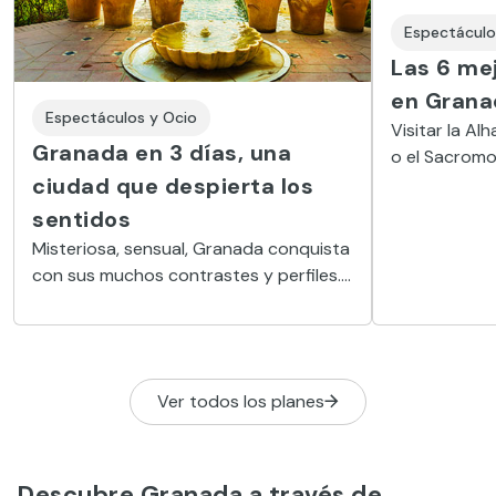
Espectáculo
Las 6 me
en Grana
Espectáculos y Ocio
Visitar la Al
Granada en 3 días, una
o el Sacromon
ciudad que despierta los
San Vicente…
puedes perde
sentidos
Misteriosa, sensual, Granada conquista
con sus muchos contrastes y perfiles.
La ciudad estudiantil convive con la
histórica y monumental, con la
flamenca y la literaria.
Ver todos los planes
Descubre Granada a través de