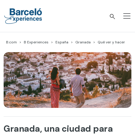
Skip
to
content
Barceló Experiences
B.com
B Experiences
España
Granada
Qué ver y hacer
Granada, una ciudad para