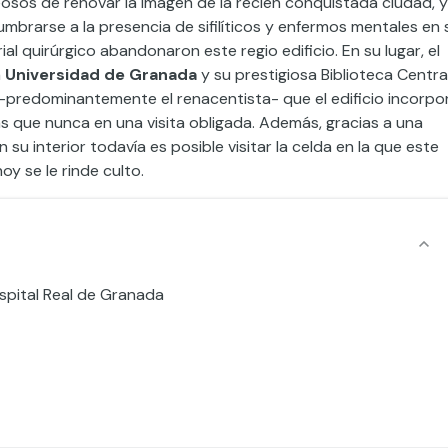
osos de renovar la imagen de la recién conquistada ciudad, y
mbrarse a la presencia de sifilíticos y enfermos mentales en 
al quirúrgico abandonaron este regio edificio. En su lugar, el
a
Universidad de Granada
y su prestigiosa Biblioteca Central
 -predominantemente el renacentista- que el edificio incorpo
ás que nunca en una visita obligada. Además, gracias a una
en su interior todavía es posible visitar la celda en la que este
oy se le rinde culto.
ospital Real de Granada