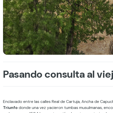
Pasando consulta al vie
Enclavado entre las calles Real de Cartuja, Ancha de Capu
Triunfo
donde una vez yacieron tumbas musulmanas, enco