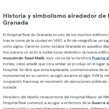
Historia y simbolismo alrededor de l
Granada
El Hospital Real de Granada es uno de los muchos edificios 
tras la toma de la ciudad en 1492, a fin de resignificar u
ocho siglos. Carente como estaba Granada en aquellos días
hoy parece un acto a todas luces simbólico, la nueva edifi
musulmán Saad Malik
, muy cerca de la histórica
Puerta d
ironías, cabe añadir que otra similar se produjo en el lugar 
Hospital. Se dice que esta explanada, conmemorativa de la
monumental en su centro, acogió durante el siglo XVIII la ce
ocupación francesa, en escenario de ejecuciones públicas, si
sonada.
Heredero del diseño renacentista del Hospital Mayor de Milá
Hospital Real comenzó a acoger a enfermos de la
Guerra 
construcción. Los seguirían pobres y peregrinos, enfermos de 