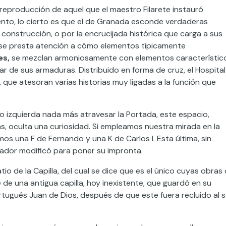
 reproducción de aquel que el maestro Filarete instauró
ento, lo cierto es que el de Granada esconde verdaderas
u construcción, o por la encrucijada histórica que carga a sus
 si se presta atención a cómo elementos típicamente
es,
se mezclan armoniosamente con elementos característic
ar de sus armaduras. Distribuido en forma de cruz, el Hospital
 que atesoran varias historias muy ligadas a la función que
no izquierda nada más atravesar la Portada, este espacio,
, oculta una curiosidad. Si empleamos nuestra mirada en la
os una F de Fernando y una K de Carlos I. Esta última, sin
rador modificó para poner su impronta.
o de la Capilla, del cual se dice que es el único cuyas obras
de una antigua capilla, hoy inexistente, que guardó en su
rtugués Juan de Dios, después de que este fuera recluido al s