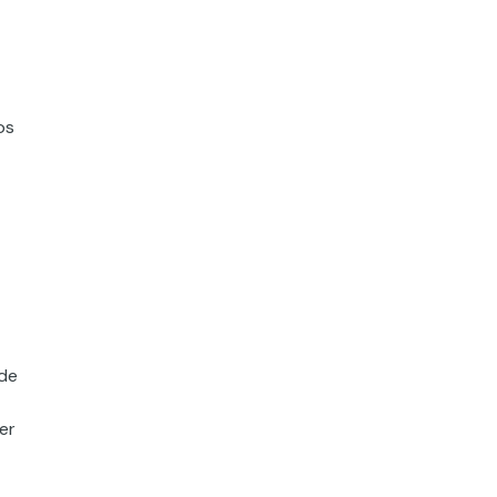
os
 de
er