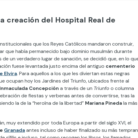
a creación del Hospital Real de
institucionales que los Reyes Católicos mandaron construir,
n lugar que había permanecido bajo dominio musulmán durante
 de un verdadero lugar de sanación, se decidió que, en lo qu
cación fuese levantada justo encima del antiguo
cementerio
e Elvira
. Para aquellos a los que les diviertan estas negras
que ocupan hoy los Jardines del Triunfo, ubicados frente al
Inmaculada Concepción
a través de un
Triunfo
o columna
lebración de fiestas y verbenas antes de convertirse, tras la
endo la de la “heroína de la libertad”
Mariana Pineda
la más
n, muy extendido por toda Europa a partir del siglo XVI, el
de
Granada
antes incluso de haber finalizado su más tempra
sífilis e incluso, tal como recogen los libros, los llamados