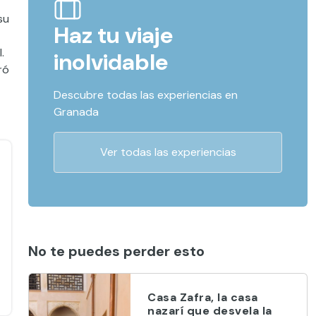
su
Haz tu viaje
.
inolvidable
ró
Descubre todas las experiencias en
Granada
Ver todas las experiencias
No te puedes perder esto
Casa Zafra, la casa
nazarí que desvela la