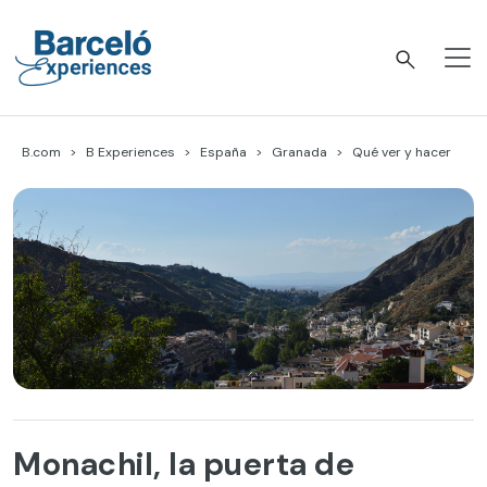
Skip
to
content
Barceló Experiences
B.com
B Experiences
España
Granada
Qué ver y hacer
Monachil, la puerta de