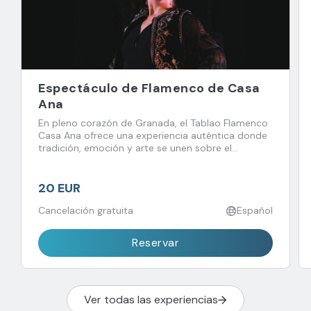
Espectáculo de Flamenco de Casa
Ana
En pleno corazón de Granada, el Tablao Flamenco
Casa Ana ofrece una experiencia auténtica donde
tradición, emoción y arte se unen sobre el
escenario.
20 EUR
Cancelación gratuita
Español
Reservar
Ver todas las experiencias