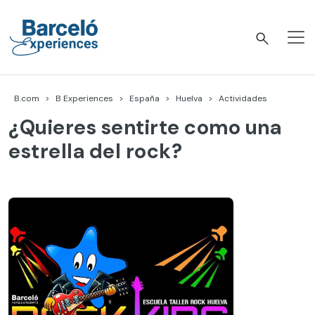
Skip
to
content
Barceló Experiences
B.com
B Experiences
España
Huelva
Actividades
¿Quieres sentirte como una
estrella del rock?