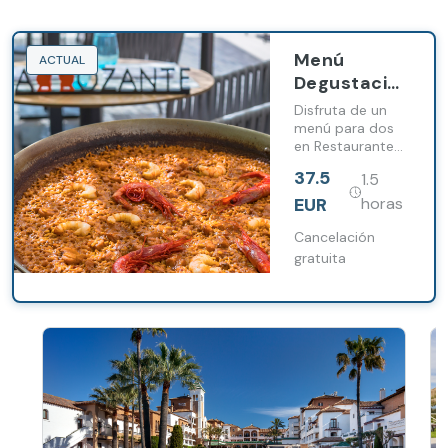
Menú
ACTUAL
Degustación
en
Disfruta de un
Arrozante
menú para dos
en Restaurante
Arrozante donde
37.5
1.5
el arroz es el gran
protagonista,
EUR
horas
acompañado de
dos bebidas
Cancelación
incluidas.
gratuita