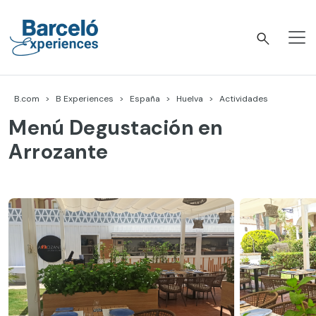
Skip
to
content
Barceló Experiences
B.com
B Experiences
España
Huelva
Actividades
Menú Degustación en
Arrozante