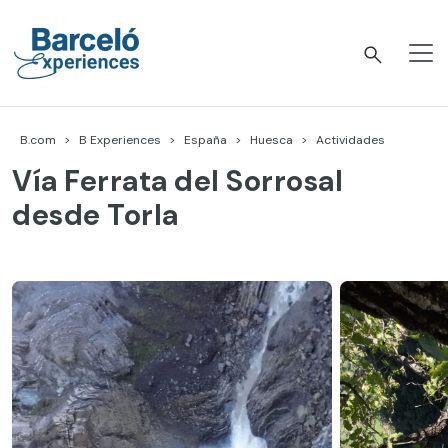
Skip
to
content
Barceló Experiences
B.com
B Experiences
España
Huesca
Actividades
Vía Ferrata del Sorrosal
desde Torla