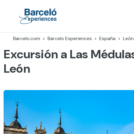
Skip
to
content
Barceló Experiences
Barcelo.com
Barcelo Experiences
España
León
Excursión a Las Médula
León