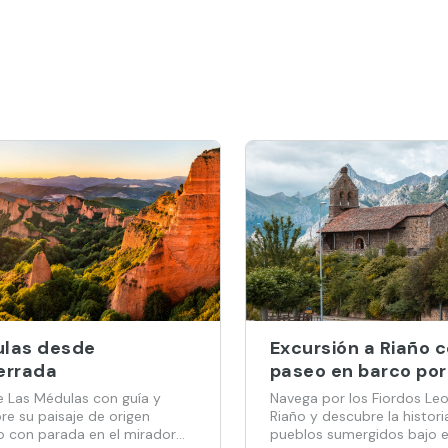
las desde
Excursión a Riaño 
errada
paseo en barco por
Fiordos Leoneses
e Las Médulas con guía y
Navega por los Fiordos Le
re su paisaje de origen
Riaño y descubre la histori
 con parada en el mirador
pueblos sumergidos bajo e