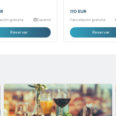
lán.
embalse.
UR
110 EUR
ación gratuita
Español
Cancelación gratuita
Reservar
Reservar