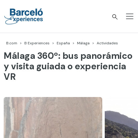
Skip
to
content
Barceló Experiences
B.com
B Experiences
España
Málaga
Actividades
Málaga 360º: bus panorámico
y visita guiada o experiencia
VR