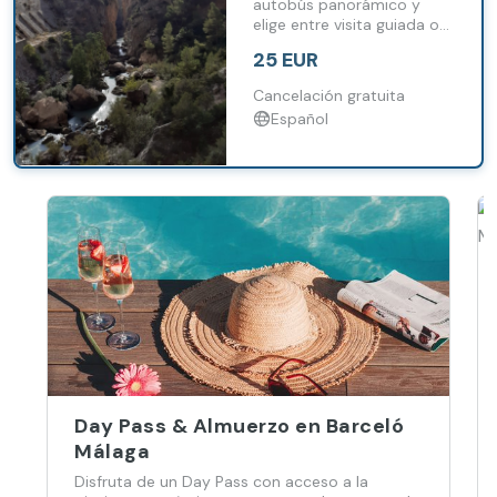
experiencia VR
autobús panorámico y
elige entre visita guiada o
experiencia inmersiva VR.
25 EUR
Cancelación gratuita
Español
Day Pass & Almuerzo en Barceló
Málaga
Disfruta de un Day Pass con acceso a la