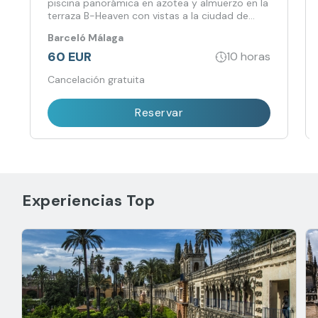
piscina panorámica en azotea y almuerzo en la
terraza B-Heaven con vistas a la ciudad de
Málaga.
Barceló Málaga
60 EUR
10 horas
Cancelación gratuita
Reservar
Experiencias Top