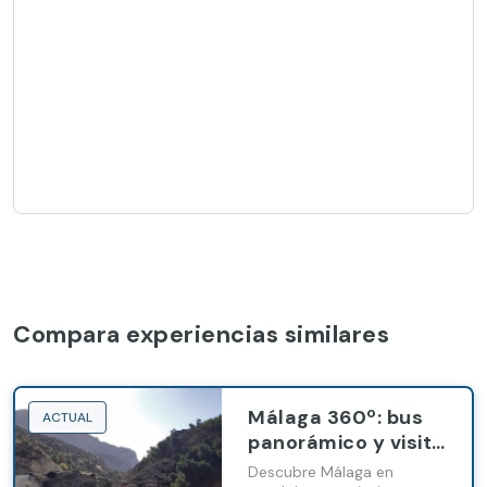
Compara experiencias similares
Málaga 360º: bus
ACTUAL
panorámico y visita
guiada o
Descubre Málaga en