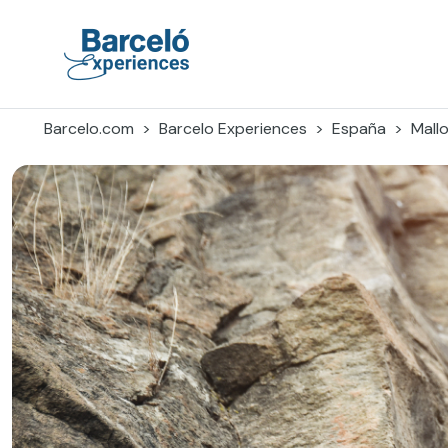
Skip
to
content
Barceló Experiences
Barcelo.com
Barcelo Experiences
España
Mall