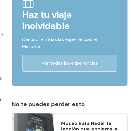
Haz tu viaje
inolvidable
 y
Descubre todas las experiencias en
Mallorca
Ver todas las experiencias
s,
n
No te puedes perder esto
Museo Rafa Nadal: la
lección que encierra la