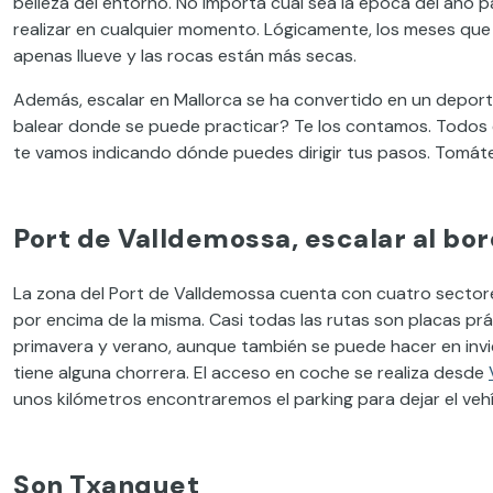
belleza del entorno. No importa cuál sea la época del año 
realizar en cualquier momento. Lógicamente, los meses qu
apenas llueve y las rocas están más secas.
Además, escalar en Mallorca se ha convertido en un deporte
balear donde se puede practicar? Te los contamos. Todos 
te vamos indicando dónde puedes dirigir tus pasos. Tomáte
Port de Valldemossa, escalar al bo
La zona del Port de Valldemossa cuenta con cuatro sectores,
por encima de la misma. Casi todas las rutas son placas prá
primavera y verano, aunque también se puede hacer en invier
tiene alguna chorrera. El acceso en coche se realiza desde
unos kilómetros encontraremos el parking para dejar el vehí
Son Txanquet