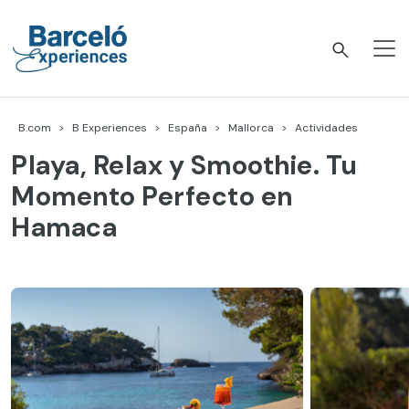
Skip
to
content
Barceló Experiences
B.com
B Experiences
España
Mallorca
Actividades
Playa, Relax y Smoothie. Tu
Momento Perfecto en
Hamaca