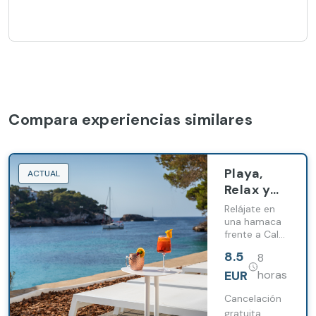
Compara experiencias similares
Playa,
ACTUAL
Relax y
Smoothie.
Relájate en
Tu
una hamaca
frente a Cala
Momento
Ferrera.
Perfecto
8.5
8
Disfruta de la
en
brisa
EUR
horas
Hamaca
mientras
saboreas un
Cancelación
delicioso
gratuita