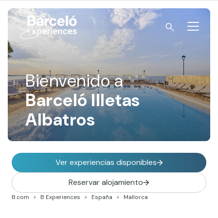
Skip
to
content
Barceló Experiences
Bienvenido a
Barceló Illetas
Albatros
Ver experiencias disponibles
Reservar alojamiento
B.com
B Experiences
España
Mallorca