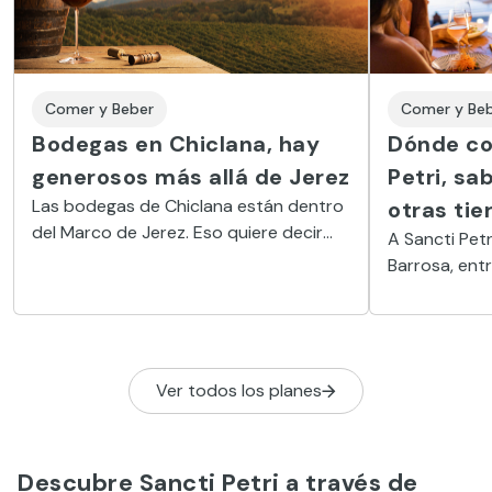
Comer y Be
Comer y Beber
Dónde co
Bodegas en Chiclana, hay
Petri, sa
generosos más allá de Jerez
Las bodegas de Chiclana están dentro
otras tie
del Marco de Jerez. Eso quiere decir
A Sancti Petr
que aquí se elaboran vinos generosos
Barrosa, entr
plenos de matices. Pero también se
Costa de la L
puede disfrutar de moscateles de lo
cocinas más 
más goloso.
sabrosas de 
Ver todos los planes
Descubre Sancti Petri a través de