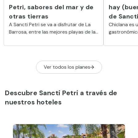
Petri, sabores del mar y de
hay (bue
otras tierras
de Sancti
A Sancti Petri se va a disfrutar de La
Chiclana es 
Barrosa, entre las mejores playas de la
gastronómica
Costa de la Luz. Y también de las
bares, restau
cocinas más auténticas, diversas y
donde se deg
sabrosas de Cádiz y otros orígenes.
cocina gadit
la del interior
Ver todos los planes
Descubre Sancti Petri a través de
nuestros hoteles