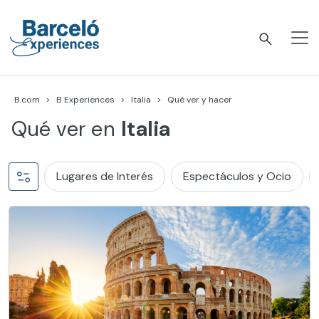
Skip
to
content
Barceló Experiences
B.com
B Experiences
Italia
Qué ver y hacer
Qué ver en
Italia
Lugares de Interés
Espectáculos y Ocio