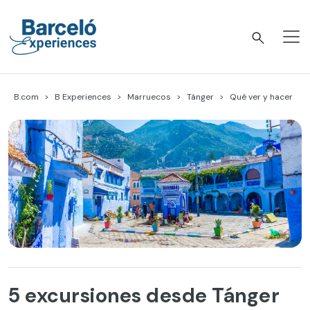
Skip
to
content
Barceló Experiences
B.com
B Experiences
Marruecos
Tánger
Qué ver y hacer
5 excursiones desde Tánger