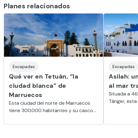
Planes relacionados
Escapadas
Escapadas
Qué ver en Tetuán, “la
Asilah: u
ciudad blanca” de
al mar tr
Situada a 46 
Marruecos
Tánger, esta 
Esta ciudad del norte de Marruecos
de Marrueco
tiene 300.000 habitantes y su casco
postal
histórico está considerado Patrimonio
de la Humanidad por la Unesco