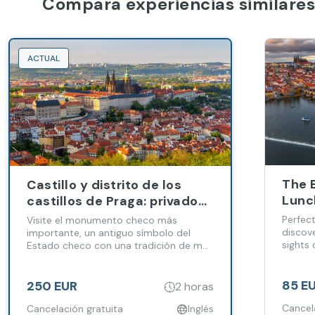
Compara experiencias similares
ACTUAL
The 
Castillo y distrito de los
Lunc
castillos de Praga: privado
with 
con guía en inglés
Perfect
Visite el monumento checo más
discov
importante, un antiguo símbolo del
sights 
Estado checo con una tradición de más
boat!
de 1000 años. Conoce su historia y los
monarcas más importantes que
gobernaron las Tierras Checas desde lo
85 E
250 EUR
2 horas
alto del Castillo de Praga.
Cancel
Cancelación gratuita
Inglés