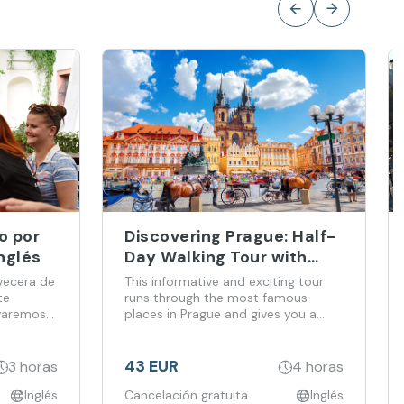
o por
Discovering Prague: Half-
nglés
Day Walking Tour with
English Guide
rvecera de
This informative and exciting tour
te
runs through the most famous
evaremos
places in Prague and gives you a
casco
quick orientation of the city. In four
 pubs
hours you understand the general
gran
layout of the city centre, visit its
43 EUR
3 horas
4 horas
be la
most important monuments and
renda
Inglés
learn about Prague.
Cancelación gratuita
Inglés