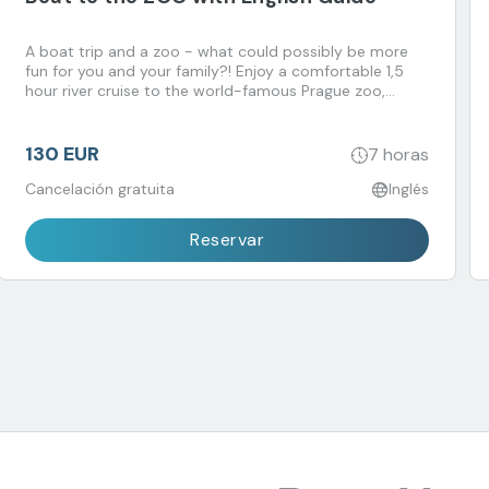
A boat trip and a zoo - what could possibly be more
fun for you and your family?! Enjoy a comfortable 1,5
hour river cruise to the world-famous Prague zoo,
currently ranked among the world’s 5th best!
130 EUR
7 horas
Cancelación gratuita
Inglés
Reservar