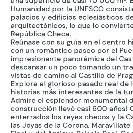
una superficie de casi 70 000 m². E
Humanidad por la UNESCO consiste
palacios y edificios eclesiásticos d
arquitectónicos, lo que lo convier
República Checa.
Reúnase con su guía en el centro h
con un romántico paseo por el Puen
impresionante panorámica del Casti
descansar un poco tomando un tran
vistas de camino al Castillo de Prag
Explore el glorioso pasado real de 
historias más interesantes de la tu
Admire el esplendor monumental de 
construcción llevó casi 600 años! 
enterrados los reyes checos y la 
las Joyas de la Corona. Maravíllate 