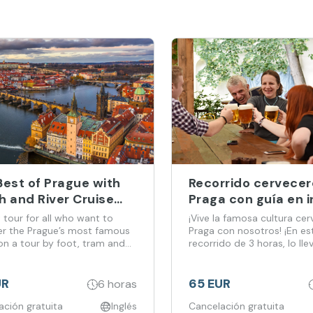
Best of Prague with
Recorrido cervecer
h and River Cruise
Praga con guía en i
English Guide
 tour for all who want to
¡Vive la famosa cultura ce
er the Prague’s most famous
Praga con nosotros! ¡En es
on a tour by foot, tram and
recorrido de 3 horas, lo ll
al corazón palpitante del 
antiguo y visitaremos tres
locales diferentes con un 
UR
65 EUR
6 horas
ambiente tradicional! Prue
ación gratuita
Inglés
famosa cerveza checa, ap
Cancelación gratuita