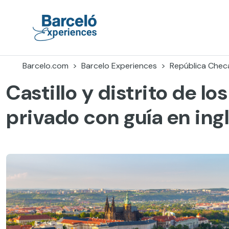
Skip
to
content
Barceló Experiences
Barcelo.com
Barcelo Experiences
República Chec
Castillo y distrito de lo
privado con guía en ing