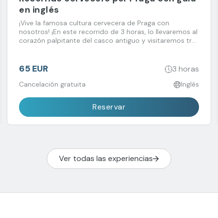
en inglés
¡Vive la famosa cultura cervecera de Praga con
nosotros! ¡En este recorrido de 3 horas, lo llevaremos al
corazón palpitante del casco antiguo y visitaremos tres
pubs locales diferentes con un gran ambiente
tradicional! Pruebe la famosa cerveza checa, aprenda
sobre la larga historia de la elaboración de una
65 EUR
3 horas
Cancelación gratuita
Inglés
Reservar
Ver todas las experiencias