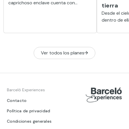
caprichoso enclave cuenta con
tierra
abundantes chimeneas de hadas de
Desde el cielo
piedra caliza
dentro de ell
Capadocia of
actividades 
en pareja, g
absolutamen
Ver todos los planes
Barceló Experiences
Contacto
Política de privacidad
Condiciones generales