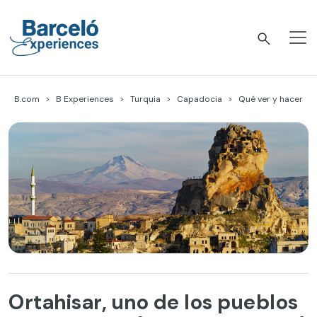
Skip
to
content
Barceló Experiences
B.com
B Experiences
Turquia
Capadocia
Qué ver y hacer
Ortahisar, uno de los pueblos