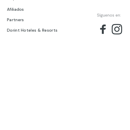
Afiliados
Síguenos en:
Partners
Dorint Hoteles & Resorts
© 2024 Barceló Hotel Group
Aviso legal
Política de privacidad
Cookies
Términos legales