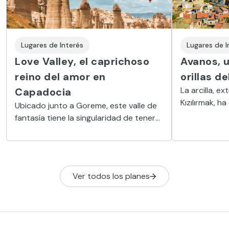
Lugares de Interés
Lugares de I
Love Valley, el caprichoso
Avanos, u
reino del amor en
orillas de
La arcilla, e
Capadocia
Kızılırmak, h
Ubicado junto a Goreme, este valle de
de un pueblo
fantasía tiene la singularidad de tener
desde hace m
numerosas formaciones geológicas
con la forma del miembro sexual
masculino
Ver todos los planes