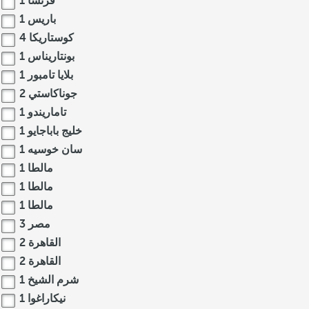
فرنسا
1
باريس
1
كوستاريكا
4
بونتاريناس
1
بلايا تامبور
1
جوناكاستي
2
تاماريندو
1
خليج باباجايو
1
سان خوسيه
1
مالطا
1
مالطا
1
مالطا
1
مصر
3
القاهرة
2
القاهرة
2
شرم الشيخ
1
نيكاراغوا
1