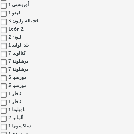
أورينسي
1
فيغو
1
قشتالة وليون
3
León
2
ليون
2
بلد الوليد
1
كتالونيا
7
برشلونة
7
برشلونة
7
مورسيا
5
مورسيا
3
نافار
1
نافار
1
بامبلونا
1
ألمانيا
2
ساكسونيا
1