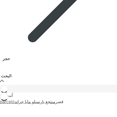
حجز
البحث
أنت في
قصر
منتجع بارسيلو مايا جراند
Barceló