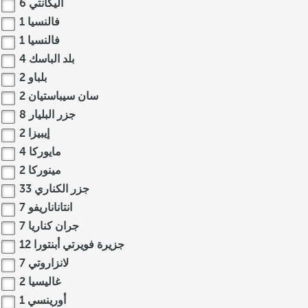
أليكانتي
6
فالنسيا
1
فالنسيا
1
بلد الباسك
4
بلباو
2
سان سيباستيان
2
جزر البليار
8
إيبيزا
2
مايوركا
4
مينوركا
2
جزر الكناري
33
انتاناناريفو
7
جران كناريا
7
جزيرة فويرتي أبنتورا
12
لانزاروتي
7
غاليسيا
2
أورينسي
1