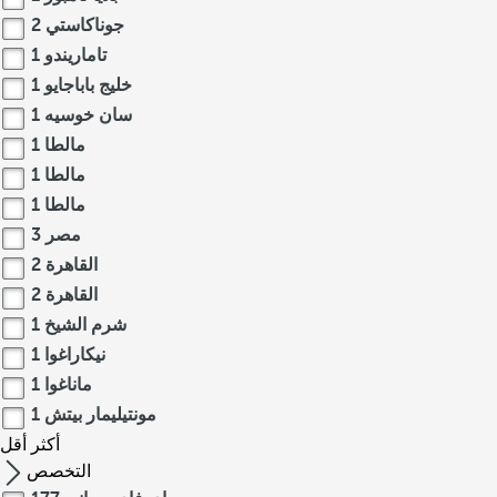
جوناكاستي
2
تاماريندو
1
خليج باباجايو
1
سان خوسيه
1
مالطا
1
مالطا
1
مالطا
1
مصر
3
القاهرة
2
القاهرة
2
شرم الشيخ
1
نيكاراغوا
1
ماناغوا
1
مونتيليمار بيتش
1
أكثر
أقل
التخصص