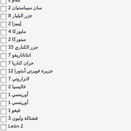
بلباو
2
سان سيباستيان
2
جزر البليار
8
إيبيزا
2
مايوركا
4
مينوركا
2
جزر الكناري
33
انتاناناريفو
7
جران كناريا
7
جزيرة فويرتي أبنتورا
12
لانزاروتي
7
غاليسيا
2
أورينسي
1
أورينسي
1
فيغو
1
قشتالة وليون
3
León
2