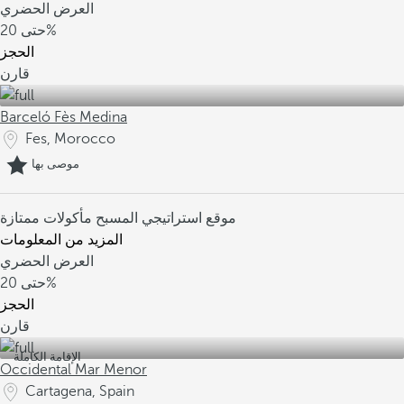
العرض الحضري
20%
حتى
الحجز
قارن
Barceló Fès Medina
Fes, Morocco
موصى بها
موقع استراتيجي
المسبح
مأكولات ممتازة
المزيد من المعلومات
العرض الحضري
20%
حتى
الحجز
قارن
الإقامة الكاملة
Occidental Mar Menor
Cartagena, Spain