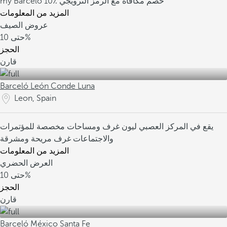
10٪ خصم مكافأة مع الرمز الترويجي
my Barceló
المزيد من المعلومات
عروض الصيف
10%
حتى
الحجز
قارن
Barceló León Conde Luna
Leon, Spain
يقع في المركز العصبي ليون
غرف ومساحات مخصصة للمؤتمرات
والاجتماعات
غرف مريحة ومشرقة
المزيد من المعلومات
العرض الحضري
10%
حتى
الحجز
قارن
Barceló México Santa Fe