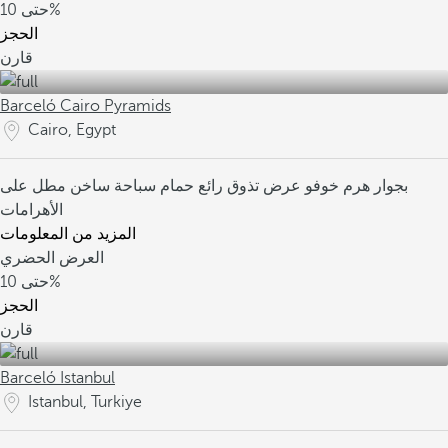
10%
حتى
الحجز
قارن
Barceló Cairo Pyramids
Cairo, Egypt
بجوار هرم خوفو
عرض تذوق رائع
حمام سباحة ساخن مطل على
الأهرامات
المزيد من المعلومات
العرض الحضري
10%
حتى
الحجز
قارن
Barceló Istanbul
Istanbul, Turkiye