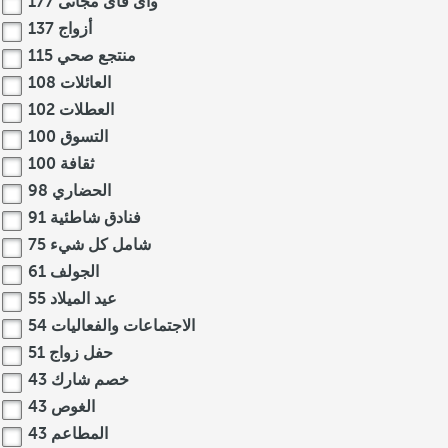
واى فاى مجانى
177
أزواج
137
منتجع صحي
115
العائلات
108
العطلات
102
التسوق
100
ثقافة
100
الحضاري
98
فنادق شاطئية
91
شامل كل شيء
75
الجولف
61
عيد الميلاد
55
الاجتماعات والفعاليات
54
حفل زواج
51
خصم شارك
43
الغوص
43
المطاعم
43