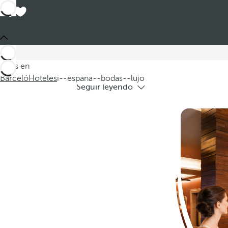
Hotel
Descubra nuestros hoteles en España par
Estás en
Barceló
Hoteles
i--espana--bodas--lujo
Seguir leyendo