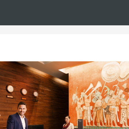
Estás en
Barceló
Hoteles
i--espana--bodas--lujo
es en España para bodas d
a bodas de lujo, donde cada detalle está diseñado para crear 
lugares privilegiados, como las