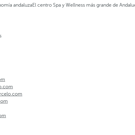
nomía andaluza
El centro Spa y Wellness más grande de Andalu
s
com
lo.com
Barcelo.com
.com
com