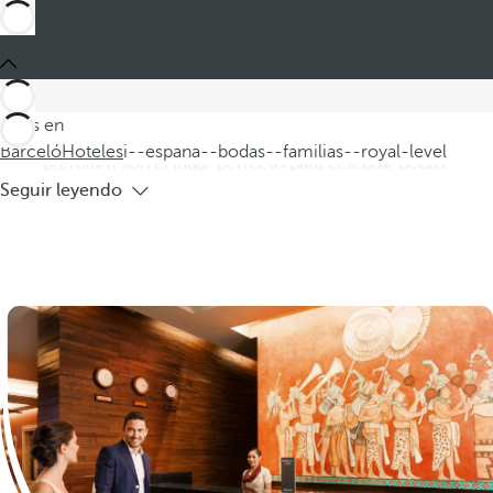
Barceló
Hoteles
i--espana--bodas--familias--royal-level
Hoteles en España para bodas de
familias con royal level
Descubra nuestros hoteles en España, especializados en
Estás en
bodas para familias en el exclusivo Royal Level. Estos hoteles
Barceló
Hoteles
i--espana--bodas--familias--royal-level
premium son el lugar perfecto para celebrar bodas,
Seguir leyendo