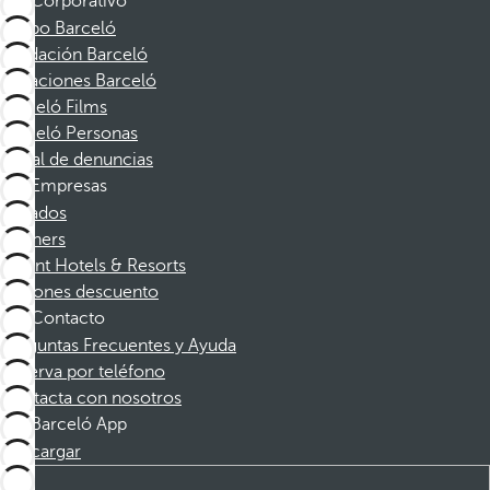
Corporativo
Grupo Barceló
Fundación Barceló
Vacaciones Barceló
Barceló Films
Barceló Personas
Canal de denuncias
Empresas
Afiliados
Partners
Dorint Hotels & Resorts
Cupones descuento
Contacto
Preguntas Frecuentes y Ayuda
Reserva por teléfono
Contacta con nosotros
Barceló App
Descargar