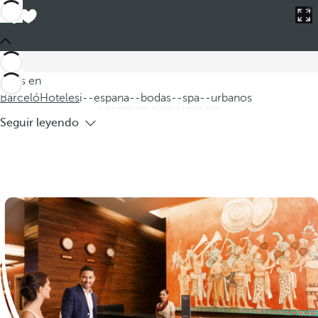
Barceló
Hoteles
i--espana--bodas--spa--urbanos
Hoteles en España para bodas con spa
urbanos
Descubra nuestros hoteles en España, ideales para bodas y spa
Estás en
urbanos, donde podrá celebrar el día de su vida en un entorno
Barceló
Hoteles
i--espana--bodas--spa--urbanos
exclusivo. Estos hoteles
Seguir leyendo