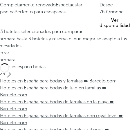
Completamente renovado
Espectacular
Desde
piscina
Perfecto para escapadas
76
/noche
Ver
disponibilidad
/3 hoteles seleccionados para comparar
mpara hasta 3 hoteles y reserva el que mejor se adapte a tus
ecesidades
errar
ompara
Hoteles espana bodas
29
Hoteles en España para bodas y familias ➡️ Barcelo.com
Hoteles en España para bodas de lujo en familias ➡️
Barcelo.com
Hoteles en España para bodas de familias en la playa ➡️
Barcelo.com
Hoteles en España para bodas de familias con royal level ➡️
Barcelo.com
Hoteles en España para bodas de familias urbanos ➡️