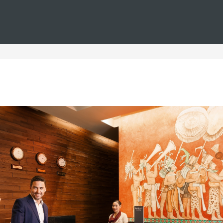
Estás en
Barceló
Hoteles
i--espana--familias--lujo--navidad
España para familias de luj
paña para familias, ideales para pasar la Navidad en un entorn
España que se adapta