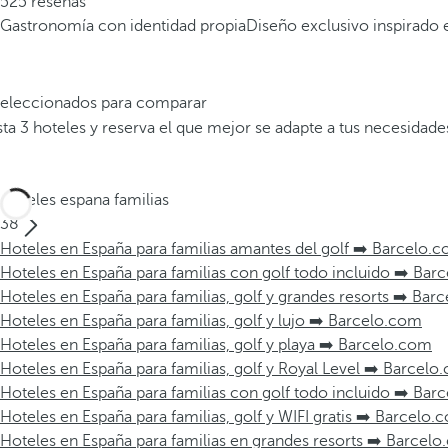
525 reseñas
Gastronomía con identidad propia
Diseño exclusivo inspirado e
 seleccionados para comparar
a 3 hoteles y reserva el que mejor se adapte a tus necesidade
Hoteles espana familias
38
Hoteles en España para familias amantes del golf ➡️ Barcelo.
Hoteles en España para familias con golf todo incluido ➡️ Ba
Hoteles en España para familias, golf y grandes resorts ➡️ Ba
Hoteles en España para familias, golf y lujo ➡️ Barcelo.com
Hoteles en España para familias, golf y playa ➡️ Barcelo.com
Hoteles en España para familias, golf y Royal Level ➡️ Barcel
Hoteles en España para familias con golf todo incluido ➡️ Ba
Hoteles en España para familias, golf y WIFI gratis ➡️ Barcelo.
Hoteles en España para familias en grandes resorts ➡️ Barcel