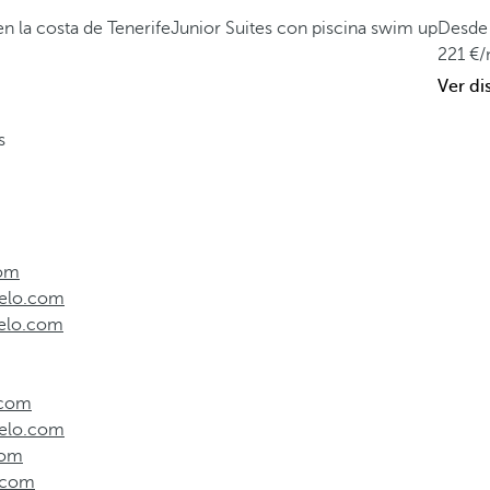
n la costa de Tenerife
Junior Suites con piscina swim up
Desde
221
/
Ver di
s
com
rcelo.com
rcelo.com
o.com
rcelo.com
com
o.com