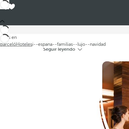
Hoteles en 
Descubra nuestros hoteles de lujo en Es
Estás en
Barceló
Hoteles
i--espana--familias--lujo--navidad
Seguir leyendo