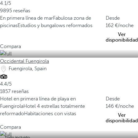
4.1/5
9895 reseñas
En primera línea de mar
Fabulosa zona de
Desde
piscinas
Estudios y bungalows reformados
162
/noche
Ver
disponibilidad
Compara
Occidental Fuengirola
Fuengirola, Spain
4.4/5
1857 reseñas
Hotel en primera línea de playa en
Desde
Fuengirola
Hotel 4 estrellas totalmente
146
/noche
reformado
Habitaciones con vistas
Ver
disponibilidad
Compara
Todo incluido