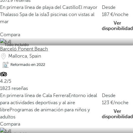
16729 reseñas
En primera línea de playa del Castillo
El mayor
Desde
Thalasso Spa de la isla
3 piscinas con vistas al
187
/noche
mar
Ver
disponibilidad
Compara
Todo incluido
Barceló Ponent Beach
Mallorca, Spain
Reformado en 2022
4.2/5
1823 reseñas
En primera línea de Cala Ferrera
Entorno ideal
Desde
para actividades deportivas y al aire
123
/noche
libre
Programas de animación para niños y
Ver
disponibilidad
adultos
Compara