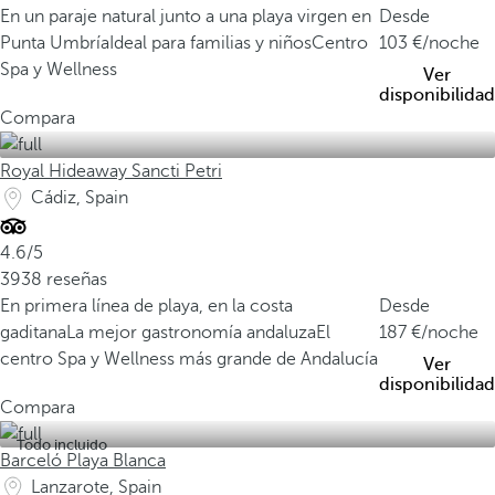
En un paraje natural junto a una playa virgen en
Desde
Punta Umbría
Ideal para familias y niños
Centro
103
/noche
Spa y Wellness
Ver
disponibilidad
Compara
Royal Hideaway Sancti Petri
Cádiz, Spain
4.6/5
3938 reseñas
En primera línea de playa, en la costa
Desde
gaditana
La mejor gastronomía andaluza
El
187
/noche
centro Spa y Wellness más grande de Andalucía
Ver
disponibilidad
Compara
Todo incluido
Barceló Playa Blanca
Lanzarote, Spain