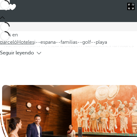
Barceló
Hoteles
i--espana--familias--golf--playa
Hoteles en España para familias, golf y
playa
Descubra nuestros hoteles en España ideales para familias que
Estás en
buscan combinar golf y playa en un entorno inigualable.
Barceló
Hoteles
i--espana--familias--golf--playa
Nuestros resorts en España ofrecen habitaciones familiares
Seguir leyendo