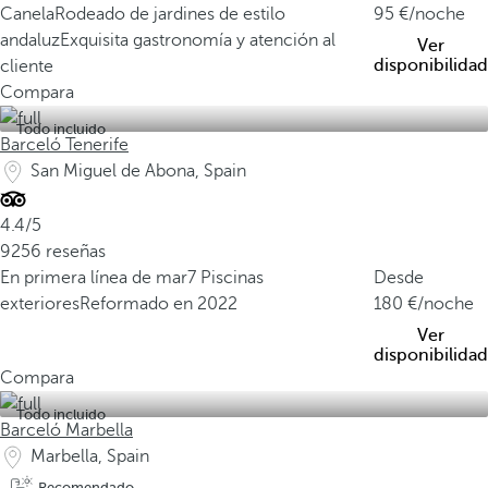
Canela
Rodeado de jardines de estilo
95
/noche
andaluz
Exquisita gastronomía y atención al
Ver
disponibilidad
cliente
Compara
Todo incluido
Barceló Tenerife
San Miguel de Abona, Spain
4.4/5
9256 reseñas
En primera línea de mar
7 Piscinas
Desde
exteriores
Reformado en 2022
180
/noche
Ver
disponibilidad
Compara
Todo incluido
Barceló Marbella
Marbella, Spain
Recomendado