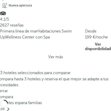
Nueva apertura
4.1/5
2627 reseñas
Primera línea de mar
Habitaciones Swim
Desde
Up
Wellness Center con Spa
199
/noche
Ver
disponibilidad
Ver más
/3 hoteles seleccionados para comparar
mpara hasta 3 hoteles y reserva el que mejor se adapte a tus
ecesidades
errar
ompara
Hoteles espana familias
38