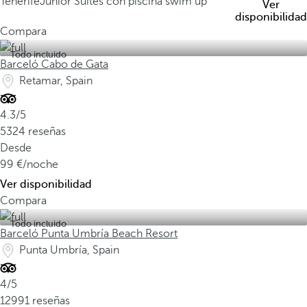
Tenerife
Junior Suites con piscina swim up
Ver
disponibilidad
Compara
Todo incluido
Barceló Cabo de Gata
Retamar, Spain
4.3/5
5324 reseñas
Desde
99
/noche
Ver disponibilidad
Compara
Todo incluido
Barceló Punta Umbría Beach Resort
Punta Umbría, Spain
4/5
12991 reseñas