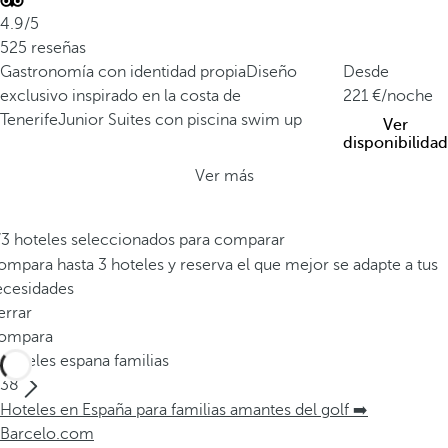
4.9/5
525 reseñas
Gastronomía con identidad propia
Diseño
Desde
exclusivo inspirado en la costa de
221
/noche
Tenerife
Junior Suites con piscina swim up
Ver
disponibilidad
Ver más
/3 hoteles seleccionados para comparar
mpara hasta 3 hoteles y reserva el que mejor se adapte a tus
ecesidades
errar
ompara
Hoteles espana familias
38
Hoteles en España para familias amantes del golf ➡️
Barcelo.com