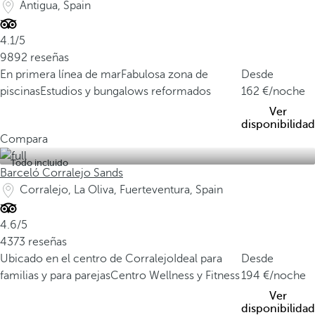
Antigua, Spain
4.1/5
9892 reseñas
En primera línea de mar
Fabulosa zona de
Desde
piscinas
Estudios y bungalows reformados
162
/noche
Ver
disponibilidad
Compara
Todo incluido
Barceló Corralejo Sands
Corralejo, La Oliva, Fuerteventura, Spain
4.6/5
4373 reseñas
Ubicado en el centro de Corralejo
Ideal para
Desde
familias y para parejas
Centro Wellness y Fitness
194
/noche
Ver
disponibilidad