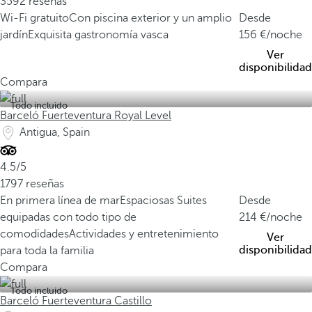
3592 reseñas
Wi-Fi gratuito
Con piscina exterior y un amplio
Desde
jardín
Exquisita gastronomía vasca
156
/noche
Ver
disponibilidad
Compara
Todo incluido
Barceló Fuerteventura Royal Level
Antigua, Spain
4.5/5
1797 reseñas
En primera línea de mar
Espaciosas Suites
Desde
equipadas con todo tipo de
214
/noche
comodidades
Actividades y entretenimiento
Ver
disponibilidad
para toda la familia
Compara
Todo incluido
Barceló Fuerteventura Castillo