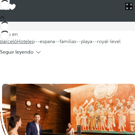
Barceló
Hoteles
i--espana--familias--playa--royal-level
Hoteles en España para familias en
playa Royal Level
Descubra nuestros hoteles en España para familias en la playa
Estás en
Royal Level, donde la comodidad y el lujo se combinan para
Barceló
Hoteles
i--espana--familias--playa--royal-level
ofrecer unas vacaciones inolvidables.
Seguir leyendo