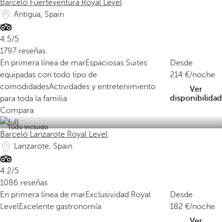
Barceló Fuerteventura Royal Level
Antigua, Spain
4.5/5
1797 reseñas
En primera línea de mar
Espaciosas Suites
Desde
equipadas con todo tipo de
214
/noche
comodidades
Actividades y entretenimiento
Ver
disponibilidad
para toda la familia
Compara
Todo incluido
Barceló Lanzarote Royal Level
Lanzarote, Spain
4.2/5
1086 reseñas
En primera línea de mar
Exclusividad Royal
Desde
Level
Excelente gastronomía
182
/noche
Ver