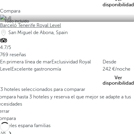
disponibilidad
Compara
Todo incluido
Barceló Tenerife Royal Level
San Miguel de Abona, Spain
4.7/5
769 reseñas
En primera línea de mar
Exclusividad Royal
Desde
Level
Excelente gastronomía
242
/noche
Ver
disponibilidad
/3 hoteles seleccionados para comparar
mpara hasta 3 hoteles y reserva el que mejor se adapte a tus
ecesidades
errar
ompara
Hoteles espana familias
38