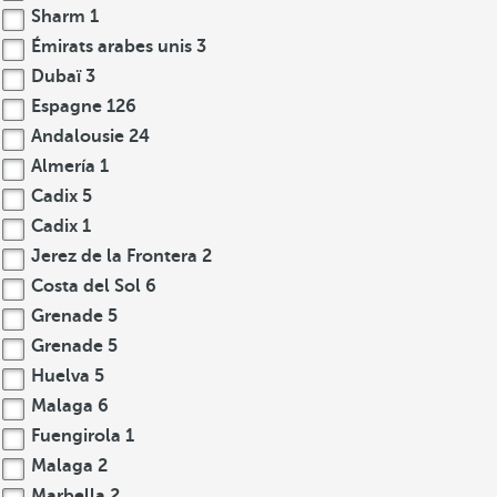
Sharm
1
Émirats arabes unis
3
Dubaï
3
Espagne
126
Andalousie
24
Almería
1
Cadix
5
Cadix
1
Jerez de la Frontera
2
Costa del Sol
6
Grenade
5
Grenade
5
Huelva
5
Malaga
6
Fuengirola
1
Malaga
2
Marbella
2