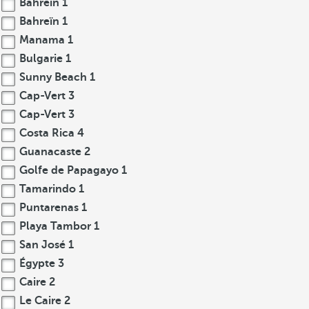
Bahreïn
1
Bahreïn
1
Manama
1
Bulgarie
1
Sunny Beach
1
Cap-Vert
3
Cap-Vert
3
Costa Rica
4
Guanacaste
2
Golfe de Papagayo
1
Tamarindo
1
Puntarenas
1
Playa Tambor
1
San José
1
Égypte
3
Caire
2
Le Caire
2