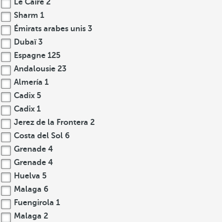
Le Caire
2
Sharm
1
Émirats arabes unis
3
Dubaï
3
Espagne
125
Andalousie
23
Almería
1
Cadix
5
Cadix
1
Jerez de la Frontera
2
Costa del Sol
6
Grenade
4
Grenade
4
Huelva
5
Malaga
6
Fuengirola
1
Malaga
2