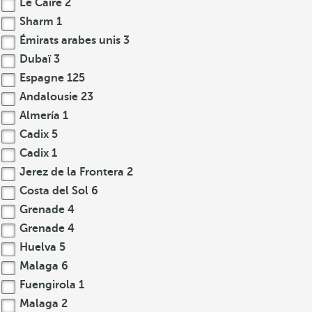
Le Caire
2
Sharm
1
Émirats arabes unis
3
Dubaï
3
Espagne
125
Andalousie
23
Almería
1
Cadix
5
Cadix
1
Jerez de la Frontera
2
Costa del Sol
6
Grenade
4
Grenade
4
Huelva
5
Malaga
6
Fuengirola
1
Malaga
2