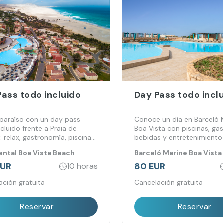
Pass todo incluido
Day Pass todo incl
 paraíso con un day pass
Conoce un día en Barceló 
cluido frente a Praia de
Boa Vista con piscinas, ga
 relax, gastronomía, piscinas,
bebidas y entretenimiento 
ón y vistas infinitas al
mar. Relax y diversión
ntal Boa Vista Beach
Barceló Marine Boa Vista
co.
EUR
80 EUR
10 horas
ación gratuita
Cancelación gratuita
Reservar
Reservar