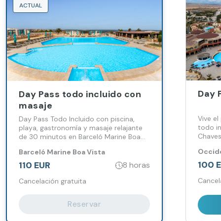
ACTUAL
Day 
Day Pass todo incluido con
masaje
Vive el
Day Pass Todo Incluido con piscina,
todo in
playa, gastronomía y masaje relajante
Chaves:
de 30 minutos en Barceló Marine Boa
animaci
Vista
Occide
Barceló Marine Boa Vista
Atlánti
100 
110 EUR
8 horas
Cancel
Cancelación gratuita
Reservar