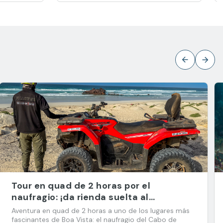
Tour en quad de 2 horas por el
naufragio: ¡da rienda suelta al
aventurero que llevas dentro!
Aventura en quad de 2 horas a uno de los lugares más
fascinantes de Boa Vista: el naufragio del Cabo de