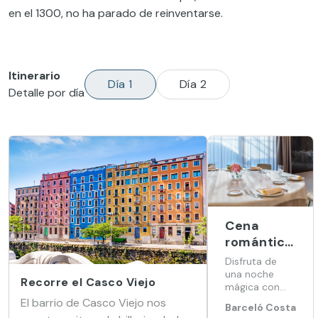
en el 1300, no ha parado de reinventarse.
Itinerario
Día 1
Día 2
Detalle por día
Cena
romántica
en Barceló
Disfruta de
Costa
una noche
Recorre el Casco Viejo
mágica con
Vasca
una cena
El barrio de Casco Viejo nos
Barceló Costa
maridada, el