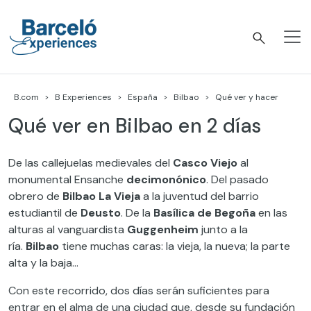
Skip
to
content
Barceló Experiences
B.com
B Experiences
España
Bilbao
Qué ver y hacer
Qué ver en Bilbao en 2 días
De las callejuelas medievales del
Casco Viejo
al
monumental Ensanche
decimonónico
. Del pasado
obrero de
Bilbao La Vieja
a la juventud del barrio
estudiantil de
Deusto
. De la
Basílica de Begoña
en las
alturas al vanguardista
Guggenheim
junto a la
ría.
Bilbao
tiene muchas caras: la vieja, la nueva; la parte
alta y la baja…
Con este recorrido, dos días serán suficientes para
entrar en el alma de una ciudad que, desde su fundación