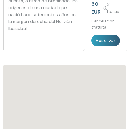
cuenta, a ritmo de bilbainada, los
Vasca
ambiente
60
3
orígenes de una ciudad que
perfecto y un
EUR
horas
toque de
nació hace setecientos años en
romance
Cancelación
la margen derecha del Nervión-
gratuita
Ibaizabal.
Reservar