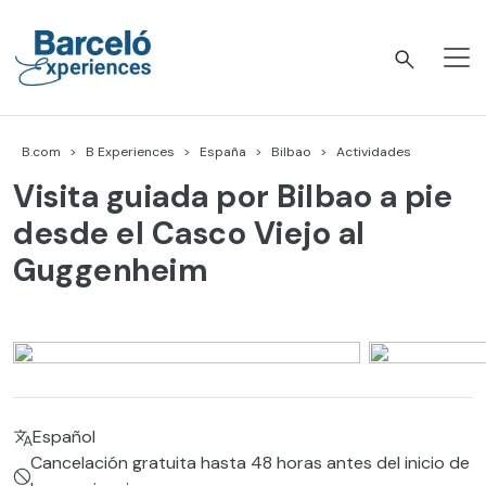
Skip
to
content
Barceló Experiences
B.com
B Experiences
España
Bilbao
Actividades
Visita guiada por Bilbao a pie
desde el Casco Viejo al
Guggenheim
Español
Cancelación gratuita hasta 48 horas antes del inicio de