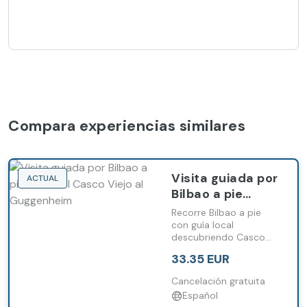
Compara experiencias similares
Visita guiada por
ACTUAL
Bilbao a pie
desde el Casco
Recorre Bilbao a pie
Viejo al
con guía local
descubriendo Casco
Guggenheim
Viejo, Ensanche y sus
33.35 EUR
principales iconos
culturales
Cancelación gratuita
Español