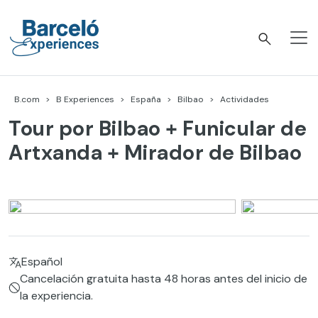
Skip
to
content
Barceló Experiences
B.com
B Experiences
España
Bilbao
Actividades
Tour por Bilbao + Funicular de
Artxanda + Mirador de Bilbao
Español
Cancelación gratuita hasta 48 horas antes del inicio de
la experiencia.