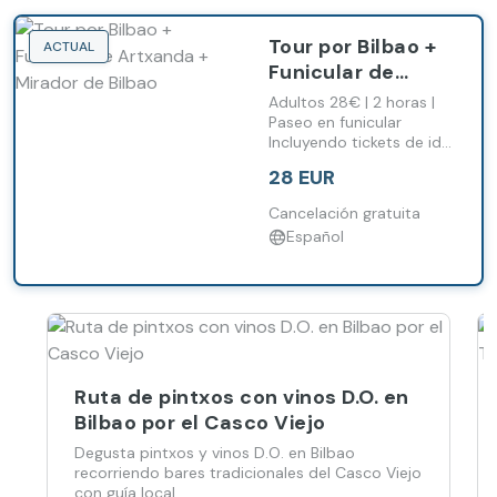
Tour por Bilbao +
ACTUAL
Funicular de
Artxanda +
Adultos 28€ | 2 horas |
Mirador de Bilbao
Paseo en funicular
Incluyendo tickets de ida
y vuelta
28 EUR
Cancelación gratuita
Español
Ruta de pintxos con vinos D.O. en
Bilbao por el Casco Viejo
Degusta pintxos y vinos D.O. en Bilbao
recorriendo bares tradicionales del Casco Viejo
con guía local