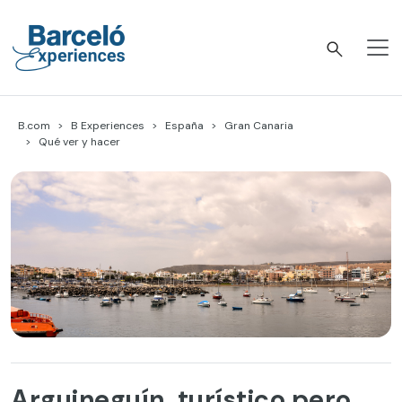
Skip
to
content
Barceló Experiences
B.com
B Experiences
España
Gran Canaria
Qué ver y hacer
Arguineguín, turístico pero