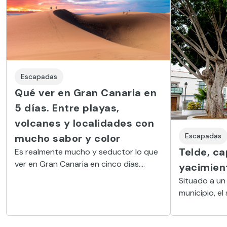
Escapadas
Qué ver en Gran Canaria en
5 días. Entre playas,
volcanes y localidades con
Escapadas
mucho sabor y color
Telde, ca
Es realmente mucho y seductor lo que
ver en Gran Canaria en cinco días.
yacimien
Tiempo suficiente para conocer las
Situado a un
esencias de la isla, sus ciudades y
municipio, e
pueblos más representativos, algunos
Gran Canaria,
de sus espacios naturales más
y 101 yacimi
impactantes y, por supuesto, alguna de