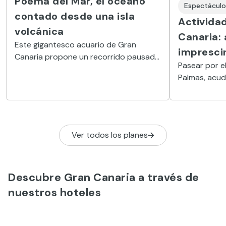
Poema del Mar, el océano
Espectáculo
contado desde una isla
Activida
volcánica
Canaria:
Este gigantesco acuario de Gran
impresci
Canaria propone un recorrido pausado
Pasear por e
y envolvente por los grandes
Palmas, acud
ecosistemas marinos del planeta,
a un zoo, rea
donde la arquitectura, la luz y el
ver delfines
silencio del agua convierten la visita en
Las planes e
una experiencia sensorial más cercana
sorprenden al
a la contemplación que al simple ocio.
Ver todos los planes
Descubre Gran Canaria a través de
nuestros hoteles