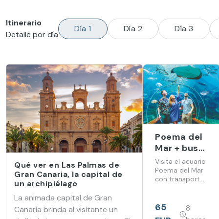
Itinerario
Día 1
Día 2
Día 3
Detalle por día
Poema del
Mar + bus
(desde el
Visita el acuario
Qué ver en Las Palmas de
hotel
Poema del Mar
Gran Canaria, la capital de
con transporte
Barceló
un archipiélago
incluido y
Margaritas)
descubre
La animada capital de Gran
ecosistemas
65
8
Canaria brinda al visitante un
marinos de