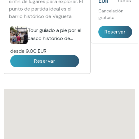
EUR
horas
sinfín de lugares para explorar. El
todo el mundo.
punto de partida ideal es el
Cancelación
barrio histórico de Vegueta.
gratuita
Tour guiado a pie por el
Reservar
casco histórico de
Vegueta
desde
9,00 EUR
Reservar