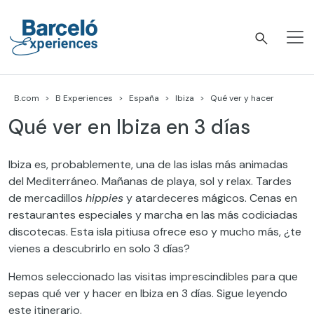
Skip
to
content
Barceló Experiences
B.com
B Experiences
España
Ibiza
Qué ver y hacer
Qué ver en Ibiza en 3 días
Ibiza es, probablemente, una de las islas más animadas
del Mediterráneo. Mañanas de playa, sol y relax. Tardes
de mercadillos
hippies
y atardeceres mágicos. Cenas en
restaurantes especiales y marcha en las más codiciadas
discotecas. Esta isla pitiusa ofrece eso y mucho más, ¿te
vienes a descubrirlo en solo 3 días?
Hemos seleccionado las visitas imprescindibles para que
sepas qué ver y hacer en Ibiza en 3 días. Sigue leyendo
este itinerario.