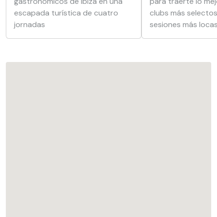
gastronómicos de Ibiza en una
para traerte lo mej
escapada turística de cuatro
clubs más selectos
jornadas
sesiones más locas