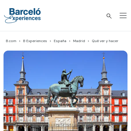
Skip
to
content
Barceló Experiences
B.com
B Experiences
España
Madrid
Qué ver y hacer