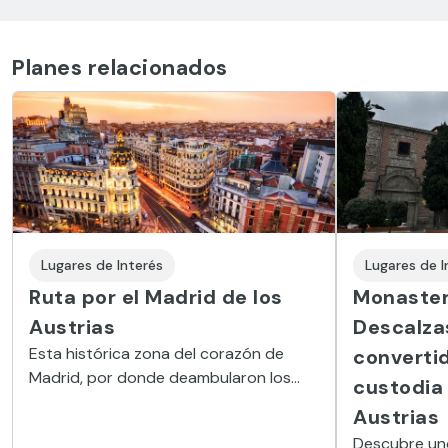
Planes relacionados
Lugares de Interés
Lugares de I
Ruta por el Madrid de los
Monaster
Austrias
Descalzas
Esta histórica zona del corazón de
converti
Madrid, por donde deambularon los
custodia 
reyes de España, invita a viajar a un
Austrias
tiempo pasado.
Descubre un