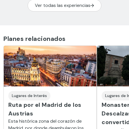
Ver todas las experiencias
Planes relacionados
Lugares de Interés
Lugares de I
Ruta por el Madrid de los
Monaster
Austrias
Descalzas
Esta histórica zona del corazón de
converti
Madrid, por donde deambularon los