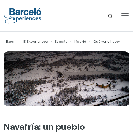
Skip
to
content
Barceló Experiences
B.com
B Experiences
España
Madrid
Qué ver y hacer
Navafría: un pueblo