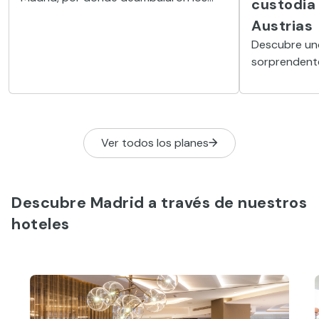
custodia 
reyes de España, invita a viajar a un
Austrias
tiempo pasado.
Descubre un
sorprendente
palacio real
que guarda si
devoción en 
ciudad.
Ver todos los planes
Descubre Madrid a través de nuestros
hoteles