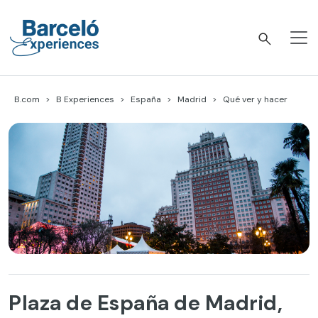
Skip
to
content
Barceló Experiences
B.com
B Experiences
España
Madrid
Qué ver y hacer
Plaza de España de Madrid,