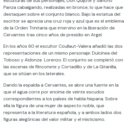
esculturas de sus personajes,
Don Quijote y Sancho
Panza cabalgando
, realizadas
en bronce
,
lo que hace
que
destaquen sobre el conjunto blanco.
Bajo la estatua del
escritor se aprecia una cruz roja y azul
que es
el emblema
de la Orden Trinitaria que intervino en la liberación de
Cervantes tras cinco años
de presidio
en Argel.
En los años 60 el escultor
Coullaut
-Valera añadió las
dos
representaciones de un mismo personaje: Dulcinea del
Toboso y
Aldonza
Lorenzo. El conjunto se complet
ó
con
las escenas de
Rinconete
y Cortadillo y de La Gitanilla
,
que se sitúan en los laterales.
Dando la espalda a Cervantes
,
se abre una fuente en la
que el agua corre por encima de
veinte
escudos
correspondiente
s
a los países de habla hispana.
Sobre
ella
la
figura de una mujer de aspecto noble
,
que
representa a la literatura española
,
y a ambos lados dos
figuras alegóricas
d
el valor militar y el misticismo.