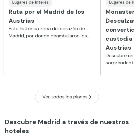
Lugares de Interés
Lugares de I
Ruta por el Madrid de los
Monaster
Austrias
Descalzas
Esta histórica zona del corazón de
converti
Madrid, por donde deambularon los
custodia 
reyes de España, invita a viajar a un
Austrias
tiempo pasado.
Descubre un
sorprendente
palacio real
que guarda si
devoción en 
ciudad.
Ver todos los planes
Descubre Madrid a través de nuestros
hoteles