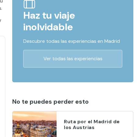
su
.
Haz tu viaje
r
inolvidable
Descubre todas las experiencias en Madrid
Ver todas las experiencias
No te puedes perder esto
Ruta por el Madrid de
los Austrias