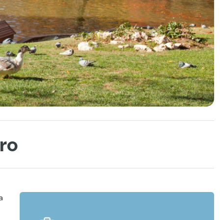
iro
a