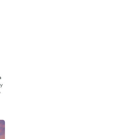
a
 y
e