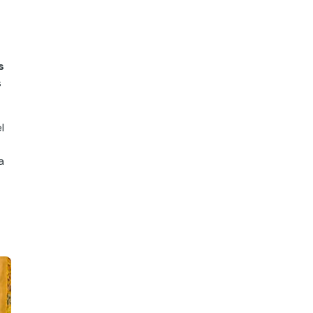
s
s
l
a