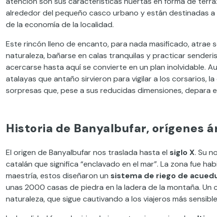
atención son sus características huertas en forma de terr
alrededor del pequeño casco urbano y están destinadas a lo
de la economía de la localidad.
Este rincón lleno de encanto, para nada masificado, atrae so
naturaleza, bañarse en calas tranquilas y practicar senderism
acercarse hasta aquí se convierte en un plan inolvidable. A
atalayas que antaño sirvieron para vigilar a los corsarios, 
sorpresas que, pese a sus reducidas dimensiones, depara el
Historia de Banyalbufar, orígenes á
El origen de Banyalbufar nos traslada hasta el
siglo X
. Su n
catalán que significa “enclavado en el mar”. La zona fue ha
maestría, estos diseñaron un
sistema de riego de acued
unas 2000 casas de piedra en la ladera de la montaña. Un 
naturaleza, que sigue cautivando a los viajeros más sensible