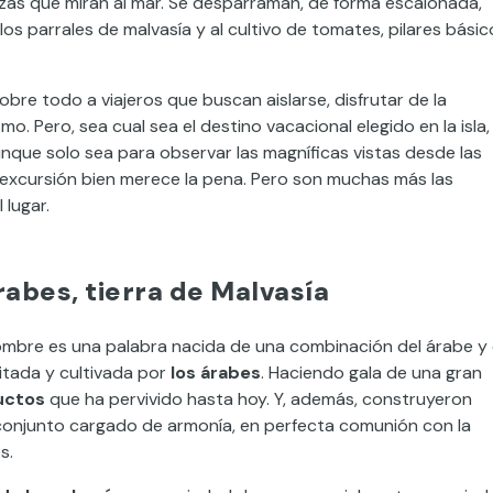
azas que miran al mar. Se desparraman, de forma escalonada,
s parrales de malvasía y al cultivo de tomates, pilares básic
bre todo a viajeros que buscan aislarse, disfrutar de la
o. Pero, sea cual sea el destino vacacional elegido en la isla,
unque solo sea para observar las magníficas vistas desde las
la excursión bien merece la pena. Pero son muchas más las
 lugar.
rabes, tierra de Malvasía
ombre es una palabra nacida de una combinación del árabe y 
bitada y cultivada por
los árabes
. Haciendo gala de una gran
uctos
que ha pervivido hasta hoy. Y, además, construyeron
conjunto cargado de armonía, en perfecta comunión con la
s.