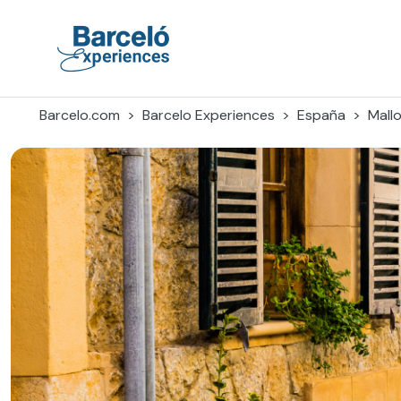
Skip
to
content
Barceló Experiences
Barcelo.com
Barcelo Experiences
España
Mall