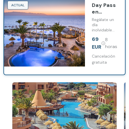
Day Pass
ACTUAL
en
Barceló
Regálate un
Santiago
día
inolvidable
con acceso
69
8
total a las
instalaciones
EUR
horas
del hotel:
piscina,
Cancelación
solárium,
gratuita
bares y
restaurantes,
sin necesidad
de
hospedarte.