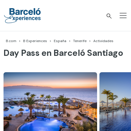
Skip
to
content
Barceló Experiences
B.com
B Experiences
España
Tenerife
Actividades
Day Pass en Barceló Santiago