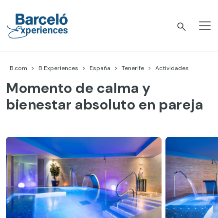
Skip
to
content
Barceló Experiences
B.com
B Experiences
España
Tenerife
Actividades
Momento de calma y
bienestar absoluto en pareja