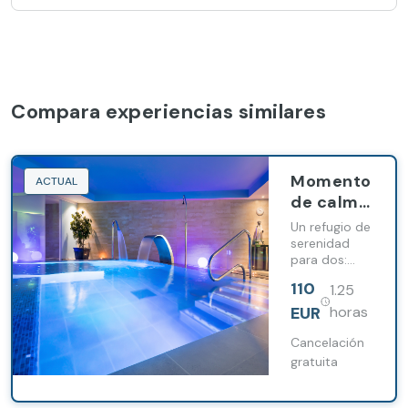
Compara experiencias similares
Momento
ACTUAL
de calma
y
Un refugio de
bienestar
serenidad
para dos:
absoluto
masaje a
en pareja
110
1.25
elegir y
acceso al
EUR
horas
circuito de
aguas para
Cancelación
desconectar
gratuita
y reconectar
juntos.