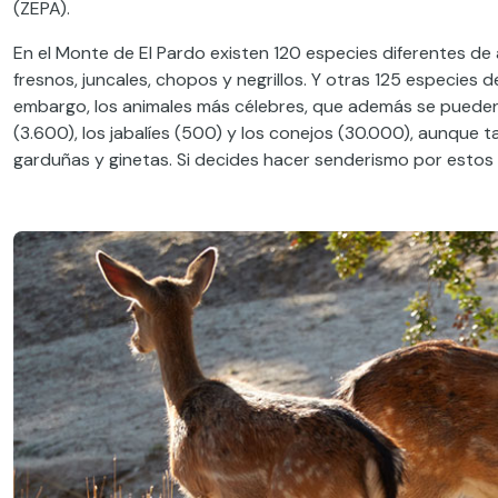
(ZEPA).
En el Monte de El Pardo existen 120 especies diferentes de 
fresnos, juncales, chopos y negrillos. Y otras 125 especies de
embargo, los animales más célebres, que además se pueden 
(3.600), los jabalíes (500) y los conejos (30.000), aunque 
garduñas y ginetas. Si decides hacer senderismo por estos 