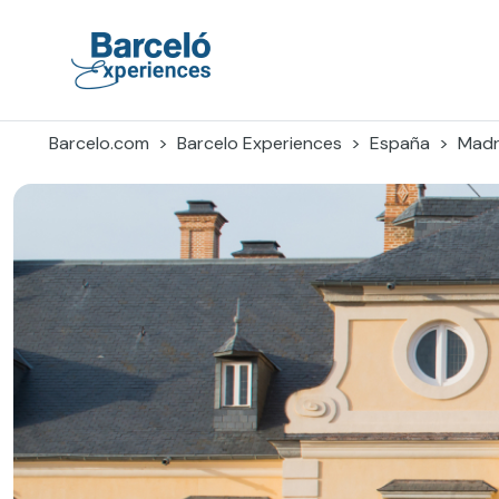
Skip
to
content
Barceló Experiences
Barcelo.com
Barcelo Experiences
España
Madr