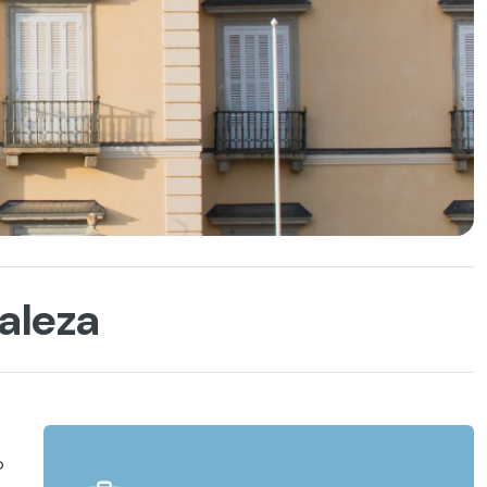
raleza
o