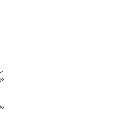
ón
jo
,
do