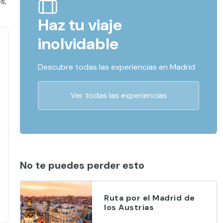
s,
Haz tu viaje
inolvidable
Descubre todas las experiencias en Madrid
Ver todas las experiencias
No te puedes perder esto
Ruta por el Madrid de
los Austrias