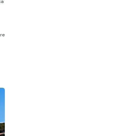
ca
tre