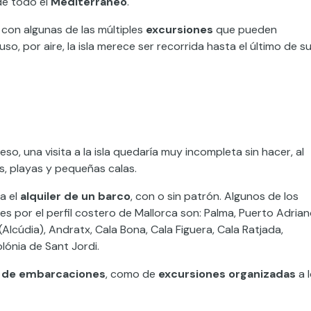
 de todo el
Mediterráneo
.
con algunas de las múltiples
excursiones
que pueden
luso, por aire, la isla merece ser recorrida hasta el último de s
o, una visita a la isla quedaría muy incompleta sin hacer, al
s, playas y pequeñas calas.
a el
alquiler de un barco
, con o sin patrón. Algunos de los
es por el perfil costero de Mallorca son: Palma, Puerto Adria
(Alcúdia), Andratx, Cala Bona, Cala Figuera, Cala Ratjada,
lónia de Sant Jordi.
r de embarcaciones
, como de
excursiones organizadas
a 