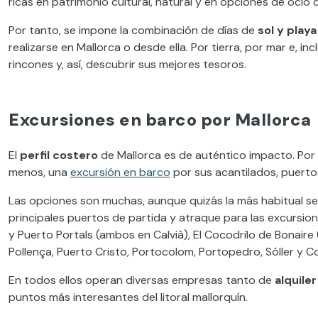
ricas en patrimonio cultural, natural y en opciones de ocio
Por tanto, se impone la combinación de días de
sol y playa
realizarse en Mallorca o desde ella. Por tierra, por mar e, inc
rincones y, así, descubrir sus mejores tesoros.
Excursiones en barco por Mallorca
El
perfil costero
de Mallorca es de auténtico impacto. Por es
menos, una
excursión en barco
por sus acantilados, puerto
Las opciones son muchas, aunque quizás la más habitual se
principales puertos de partida y atraque para las excursion
y Puerto Portals (ambos en Calvià), El Cocodrilo de Bonaire 
Pollença, Puerto Cristo, Portocolom, Portopedro, Sóller y Co
En todos ellos operan diversas empresas tanto de
alquile
puntos más interesantes del litoral mallorquín.