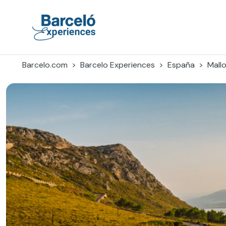
Skip
to
content
Barceló Experiences
Barcelo.com
Barcelo Experiences
España
Mall